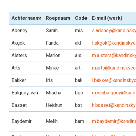
Achternaam
Roepnaam
Code
E-mail (werk)
Adeney
Sarah
mis
s.adeney@kandinsky
Akgok
Funda
akf
f.akgok@kandinskyco
Alsters
Marlon
als
m.alsters@kandinsky
Arts
Minke
art
m.arts@kandinskycol
Bakker
Iris
bak
i.bakker@kandinskyc
Balgooy, van
Mischa
bgo
m.vanbalgooy@kandi
Basset
Heidrun
bst
h.basset@kandinskyc
Baydemir
Melih
bam
m.baydemir@kandins