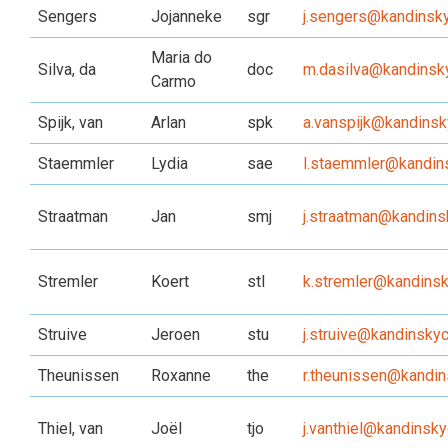
Sengers
Jojanneke
sgr
j.sengers@kandinsky
Maria do
Silva, da
doc
m.dasilva@kandinsky
Carmo
Spijk, van
Arlan
spk
a.vanspijk@kandinsk
Staemmler
Lydia
sae
l.staemmler@kandins
Straatman
Jan
smj
j.straatman@kandins
Stremler
Koert
stl
k.stremler@kandinsk
Struive
Jeroen
stu
j.struive@kandinskyc
Theunissen
Roxanne
the
r.theunissen@kandin
Thiel, van
Joël
tjo
j.vanthiel@kandinsky