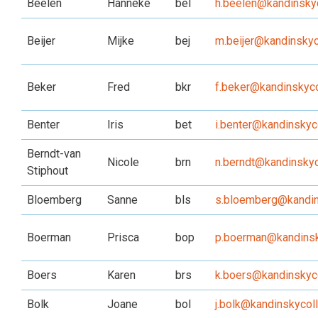
Beelen
Hanneke
bel
h.beelen@kandinskyc
Beijer
Mijke
bej
m.beijer@kandinskyc
Beker
Fred
bkr
f.beker@kandinskyco
Benter
Iris
bet
i.benter@kandinskyco
Berndt-van
Nicole
brn
n.berndt@kandinskyc
Stiphout
Bloemberg
Sanne
bls
s.bloemberg@kandin
Boerman
Prisca
bop
p.boerman@kandinsk
Boers
Karen
brs
k.boers@kandinskyco
Bolk
Joane
bol
j.bolk@kandinskycoll