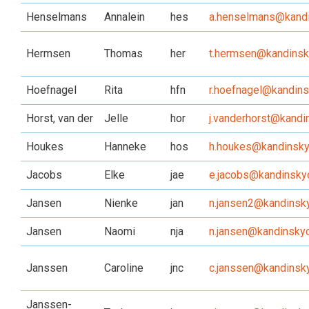
Henselmans
Annalein
hes
a.henselmans@kandi
Hermsen
Thomas
her
t.hermsen@kandinsky
Hoefnagel
Rita
hfn
r.hoefnagel@kandins
Horst, van der
Jelle
hor
j.vanderhorst@kandi
Houkes
Hanneke
hos
h.houkes@kandinskyc
Jacobs
Elke
jae
e.jacobs@kandinskyc
Jansen
Nienke
jan
n.jansen2@kandinsky
Jansen
Naomi
nja
n.jansen@kandinskyc
Janssen
Caroline
jnc
c.janssen@kandinsky
Janssen-