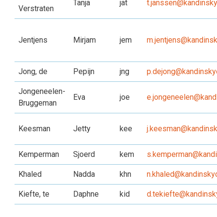
Tanja
jat
t.janssen@kandinsky
Verstraten
Jentjens
Mirjam
jem
m.jentjens@kandinsk
Jong, de
Pepijn
jng
p.dejong@kandinskyc
Jongeneelen-
Eva
joe
e.jongeneelen@kandi
Bruggeman
Keesman
Jetty
kee
j.keesman@kandinsky
Kemperman
Sjoerd
kem
s.kemperman@kandin
Khaled
Nadda
khn
n.khaled@kandinskyc
Kiefte, te
Daphne
kid
d.tekiefte@kandinsk