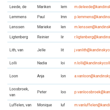
Leede, de
Mariken
lem
m.deleede@kandinsk
Lemmens
Paul
lmn
p.lemmens@kandinsk
Lenssen
Marieke
len
m.lenssen@kandinsk
Ligtenberg
Reinier
lir
r.ligtenberg@kandins
Lith, van
Jelle
lit
j.vanlith@kandinskyc
Lolli
Nadia
loi
n.lolli@kandinskycol
Loon
Anja
lon
a.vanloon@kandinsky
Loosbroek,
Peter
loo
p.vanloosbroek@kand
van
Luffelen, van
Monique
luf
m.vanluffelen@kandi