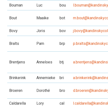
Bouman
Luc
bou
l.bouman@kandinskyc
Bout
Maaike
bot
m.bout@kandinskycol
Bovy
Joris
bov
j.bovy@kandinskycol
Bralts
Pam
brp
p.bralts@kandinskyco
Brentjens
Anneloes
btj
a.brentjens@kandins
Brinkerink
Annemieke
bri
a.brinkerink@kandins
Broeren
Dorothé
bro
d.broeren@kandinsky
Caldarella
Lory
cal
l.caldarella@kandins