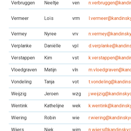
Verbruggen
Neeltje
ven
n.verbruggen@kandin
Vermeer
Loïs
vrm
l.vermeer@kandinsky
Vermey
Nyree
vrv
n.vermey@kandinsky
Verplanke
Daniëlle
vpl
d.verplanke@kandins
Verstappen
Kim
vst
k.verstappen@kandin
Vloedgraven
Matijn
vln
m.vloedgraven@kand
Vondeling
Tanja
vot
t.vondeling@kandins
Weijzig
Jeroen
wzg
j.weijzig@kandinskyc
Wentink
Kathelijne
wek
k.wentink@kandinsky
Wiering
Robin
wie
r.wiering@kandinskyc
Wijers
Niek
wim
n.wijers@kandinskyc