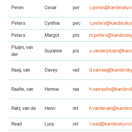
Peren
Cesar
per
c.peren@kandinskyco
Peters
Cynthia
pec
c.peters@kandinskyc
Peters
Margot
pts
m.peters@kandinskyc
Pluijm, van
Suzanne
pls
s.vanderpluijm@kand
der
Raaij, van
Davey
rad
d.vanraaij@kandinsky
Raalte, van
Hennie
raa
h.vanraalte@kandins
Rakt, van de
Henri
rkt
h.vanderakt@kandins
Read
Lucy
rel
l.read@kandinskycol