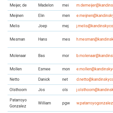
Meijer, de
Madelon
mei
m.demeijer@kandinsk
Meijnen
Elin
men
e.meijnen@kandinsky
Melis
Joep
mej
j.melis@kandinskyco
Mesman
Hans
mes
h.mesman@kandinsky
Molenaar
Bas
mor
b.molenaar@kandinsk
Mollen
Esmee
mon
e.mollen@kandinskyc
Netto
Danick
net
d.netto@kandinskyco
Olsthoorn
Jos
ols
j.olsthoorn@kandinsk
Patarroyo
William
pgw
w.patarroyogonzalez
Gonzalez