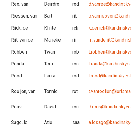
Ree, van
Deirdre
red
d.vanree@kandinskyc
Riessen, van
Bart
rib
b.vanriessen@kandin
Rijck, de
Klinte
rck
k.derijck@kandinskyc
Rijt, van de
Marieke
rij
m.vanderijt@kandins
Robben
Twan
rob
t.robben@kandinskyc
Ronda
Tom
ron
t.ronda@kandinskyco
Rood
Laura
rod
l.rood@kandinskycol
Rooijen, van
Tonnie
rot
t.vanrooijen@jorisma
Rous
David
rou
d.rous@kandinskycol
Sage, le
Atie
saa
a.lesage@kandinskyc