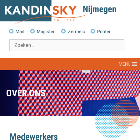
Ga
naar
de
inhoud
Mail
Magister
Zermelo
Printer
Zoek
naar:
MENU
OVER ONS
Medewerkers