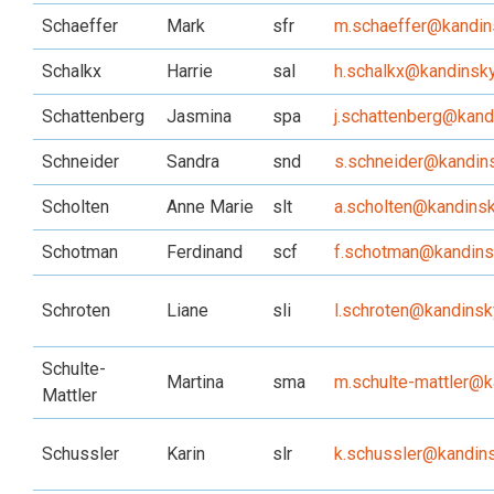
Schaeffer
Mark
sfr
m.schaeffer@kandins
Schalkx
Harrie
sal
h.schalkx@kandinsky
Schattenberg
Jasmina
spa
j.schattenberg@kand
Schneider
Sandra
snd
s.schneider@kandins
Scholten
Anne Marie
slt
a.scholten@kandinsk
Schotman
Ferdinand
scf
f.schotman@kandinsk
Schroten
Liane
sli
l.schroten@kandinsk
Schulte-
Martina
sma
m.schulte-mattler@k
Mattler
Schussler
Karin
slr
k.schussler@kandins