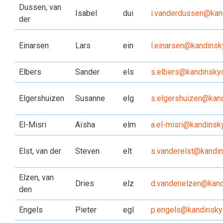
Dussen, van
Isabel
dui
i.vanderdussen@kand
der
Einarsen
Lars
ein
l.einarsen@kandinsk
Elbers
Sander
els
s.elbers@kandinskyc
Elgershuizen
Susanne
elg
s.elgershuizen@kand
El-Misri
Aïsha
elm
a.el-misri@kandinsky
Elst, van der
Steven
elt
s.vanderelst@kandin
Elzen, van
Dries
elz
d.vandenelzen@kand
den
Engels
Pieter
egl
p.engels@kandinskyc