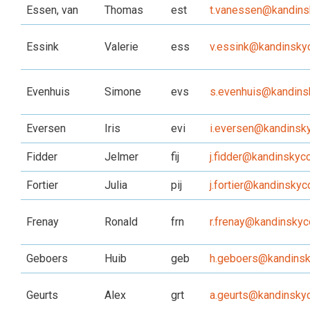
Essen, van
Thomas
est
t.vanessen@kandinsk
Essink
Valerie
ess
v.essink@kandinskyc
Evenhuis
Simone
evs
s.evenhuis@kandinsk
Eversen
Iris
evi
i.eversen@kandinsky
Fidder
Jelmer
fij
j.fidder@kandinskyco
Fortier
Julia
pij
j.fortier@kandinskyco
Frenay
Ronald
frn
r.frenay@kandinskyco
Geboers
Huib
geb
h.geboers@kandinsky
Geurts
Alex
grt
a.geurts@kandinskyc