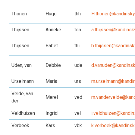
Thonen
Hugo
thh
H.thonen@kandinskyc
Thijssen
Anneke
tsn
a.thijssen@kandinsky
Thijssen
Babet
thi
b.thijssen@kandinsk
Uden, van
Debbie
ude
d.vanuden@kandinsky
Urselmann
Maria
urs
m.urselmann@kandin
Velde, van
Merel
ved
m.vandervelde@kand
der
Veldhuizen
Ingrid
vel
i.veldhuizen@kandin
Verbeek
Kars
vbk
k.verbeek@kandinsky