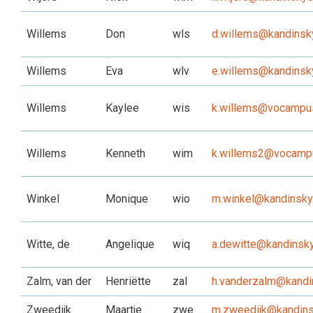
Willems
Don
wls
d.willems@kandinsky
Willems
Eva
wlv
e.willems@kandinsky
Willems
Kaylee
wis
k.willems@vocampus
Willems
Kenneth
wim
k.willems2@vocampu
Winkel
Monique
wio
m.winkel@kandinskyc
Witte, de
Angelique
wiq
a.dewitte@kandinsky
Zalm, van der
Henriëtte
zal
h.vanderzalm@kandin
Zweedijk
Maartje
zwe
m.zweedijk@kandins