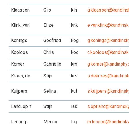
Klaassen
Gijs
kln
g.klaassen@kandinsk
Klink, van
Elize
knk
e.vanklink@kandinsk
Konings
Godfried
kog
g.konings@kandinsky
Kooloos
Chris
koc
c.kooloos@kandinsky
Körner
Gabriëlle
krn
g.korner@kandinskyc
Kroes, de
Stijn
krs
s.dekroes@kandinsky
Kuijpers
Selina
kui
s.kuijpers@kandinsk
Land, op ’t
Stijn
las
s.optland@kandinsky
Lecocq
Menno
lcq
m.lecocq@kandinsky