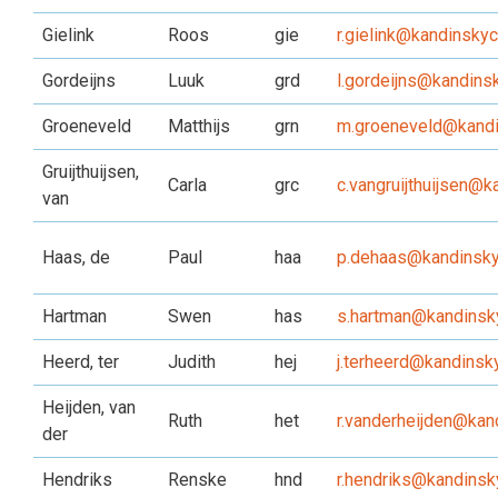
Gielink
Roos
gie
r.gielink@kandinskyc
Gordeijns
Luuk
grd
l.gordeijns@kandinsk
Groeneveld
Matthijs
grn
m.groeneveld@kandi
Gruijthuijsen,
Carla
grc
c.vangruijthuijsen@k
van
Haas, de
Paul
haa
p.dehaas@kandinsky
Hartman
Swen
has
s.hartman@kandinsky
Heerd, ter
Judith
hej
j.terheerd@kandinsky
Heijden, van
Ruth
het
r.vanderheijden@kan
der
Hendriks
Renske
hnd
r.hendriks@kandinsk